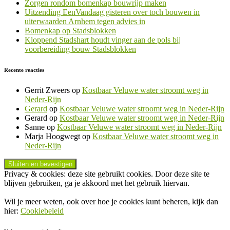
Zorgen rondom bomenkap bouwrijp maken
Uitzending EenVandaag gisteren over toch bouwen in
uiterwaarden Arnhem tegen advies in
Bomenkap op Stadsblokken
Kloppend Stadshart houdt vinger aan de pols bij
voorbereiding bouw Stadsblokken
Recente reacties
Gerrit Zweers
op
Kostbaar Veluwe water stroomt weg in
Neder-Rijn
Gerard
op
Kostbaar Veluwe water stroomt weg in Neder-Rijn
Gerard
op
Kostbaar Veluwe water stroomt weg in Neder-Rijn
Sanne
op
Kostbaar Veluwe water stroomt weg in Neder-Rijn
Marja Hoogwegt
op
Kostbaar Veluwe water stroomt weg in
Neder-Rijn
Privacy & cookies: deze site gebruikt cookies. Door deze site te
blijven gebruiken, ga je akkoord met het gebruik hiervan.
Wil je meer weten, ook over hoe je cookies kunt beheren, kijk dan
hier:
Cookiebeleid